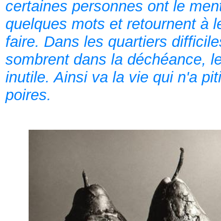
certaines personnes ont le ment
quelques mots et retournent à le
faire. Dans les quartiers difficil
sombrent dans la déchéance, le
inutile. Ainsi va la vie qui n'a 
poires.