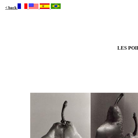
< back
LES PO