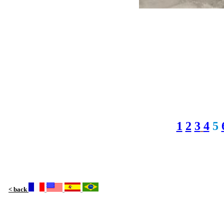
1
2
3
4
5
< back