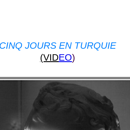
CINQ JOURS EN TURQUIE
(VID
EO
)