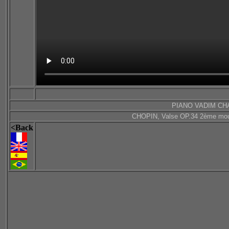
PIANO VADIM CH
CHOPIN, Valse OP.34 2ème mou
<Back