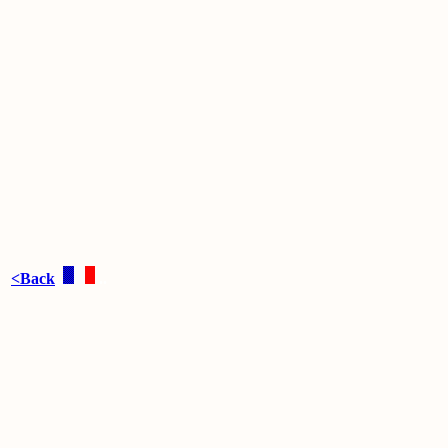
<Back
.
.
..